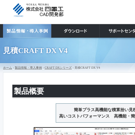
見積CRAFT DX V4
ホーム
›
製品情報・導入事例
›
CRAFT DXシリーズ
› 見積CRAFT DX V4
製品概要
簡単プラス高機能な積算拾い見
高いコストパフォーマンス 高機能・簡