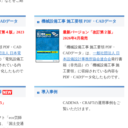
art」などをご紹
CADデータ
機械設備工事 施工要領 PDF・CADデータ
第４版」2023
最新バージョン「改訂第２版」
2026年4月発売
 PDF・CAD
「機械設備工事 施工要領 PDF・
団法人 日本電
CADデータ」は、
一般社団法人 日
の「電気設備工
本設備設計事務所協会連合会
発行書
されている内
籍（非売品）の「機械設備工事 施
ータ化したもので
工要領」に収録されている内容を
PDF・CADデータ化したものです。
師
導入事例
5」
CADEWA・CRAFTの運用事例をご
覧いただけます。
ト「eco労師
は、「国土交通