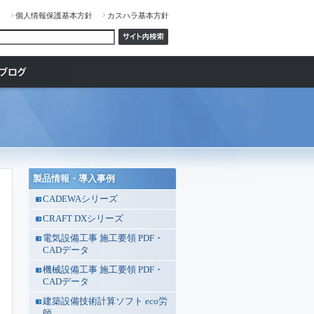
ジ
個人情報保護基本方針
カスハラ基本方針
製品情報・導入事例
CADEWAシリーズ
CRAFT DXシリーズ
電気設備工事 施工要領 PDF・
CADデータ
機械設備工事 施工要領 PDF・
CADデータ
建築設備技術計算ソフト eco労
師