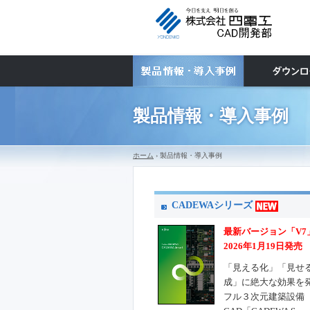
製品情報・導入事例
ホーム
› 製品情報・導入事例
CADEWAシリーズ
最新バージョン「V7
2026年1月19日発売
「見える化」「見せ
成」に絶大な効果を
フル３次元建築設備