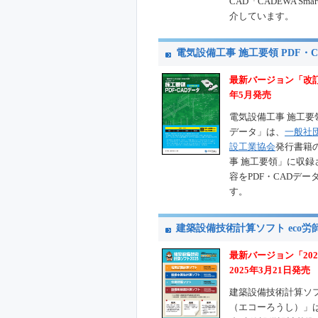
CAD「CADEWA Sm
介しています。
電気設備工事 施工要領 PDF・
最新バージョン「改訂
年5月発売
電気設備工事 施工要領
データ」は、
一般社
設工業協会
発行書籍
事 施工要領」に収録
容をPDF・CADデ
す。
建築設備技術計算ソフト eco労
最新バージョン「202
2025年3月21日発売
建築設備技術計算ソフ
（エコーろうし）」