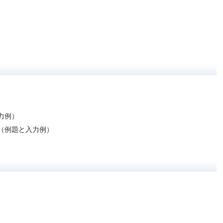
）
力例）
（例題と入力例）
）