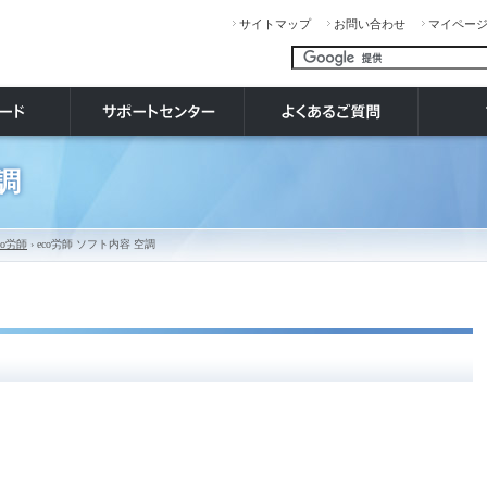
サイトマップ
お問い合わせ
マイペー
調
o労師
› eco労師 ソフト内容 空調
）
）