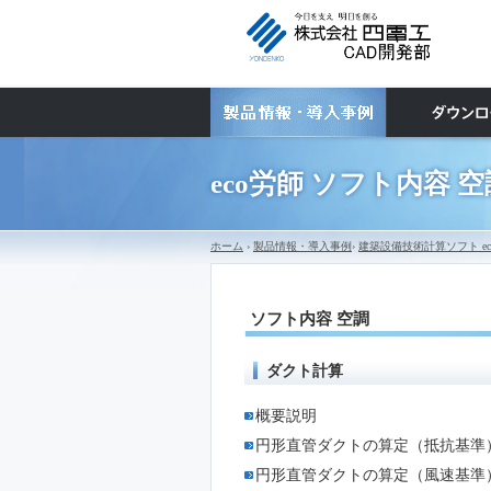
eco労師 ソフト内容 空
ホーム
›
製品情報・導入事例
›
建築設備技術計算ソフト ec
ソフト内容 空調
ダクト計算
概要説明
円形直管ダクトの算定（抵抗基準
円形直管ダクトの算定（風速基準