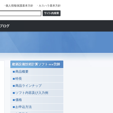
ジ
個人情報保護基本方針
カスハラ基本方針
建築設備技術計算ソフト eco労師
商品概要
特長
商品ラインナップ
ソフト内容及び入力例
価格
お申込方法