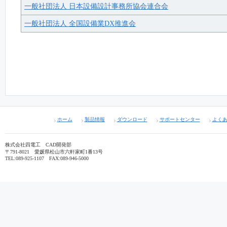
一般社団法人 日本設備設計事務所協会連合会
一般社団法人 全国設備業DX推進会
ホーム
製品情報
ダウンロード
サポートセンター
よく
株式会社四電工 CAD開発部
〒791-8021 愛媛県松山市六軒家町1番13号
TEL:089-925-1107 FAX:089-946-5000